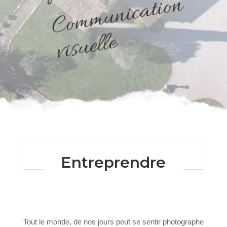
C
o
m
m
u
n
i
c
a
t
i
o
n
v
i
s
u
ell
e
Entreprendre
Tout le monde, de nos jours peut se sentir photographe