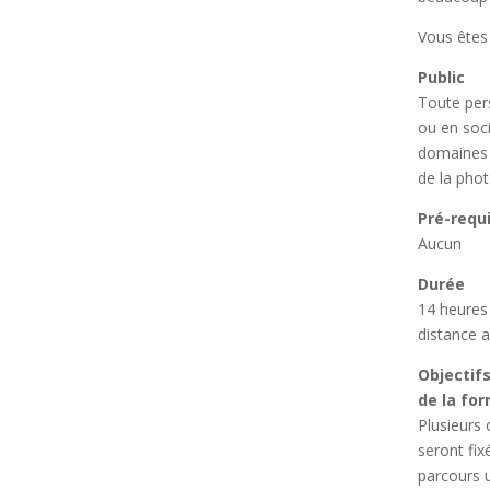
Vous êtes
Public
Toute pers
ou en soci
domaines
de la phot
Pré-requ
Aucun
Durée
14 heures
distance 
Objectif
de la for
Plusieurs 
seront fix
parcours u