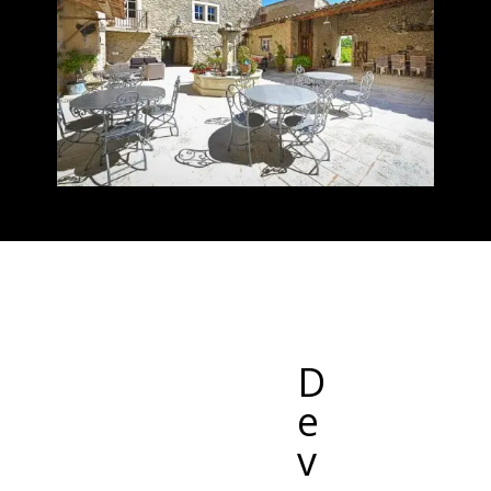
DEVENIR PHOTOGRAPHE IMMOBILIER
D
e
v