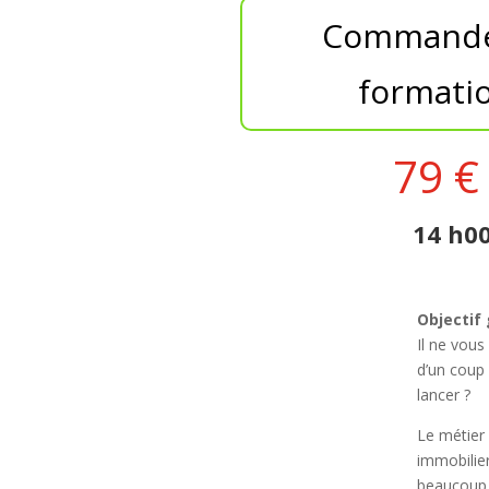
Commande
formati
79 €
14 h0
Objectif 
Il ne vou
d’un coup
lancer ?
Le métier
immobilier
beaucoup 