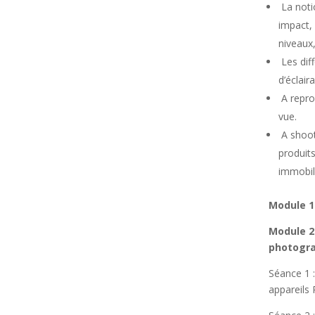
La noti
impact,
niveaux
Les diff
d’éclair
A reprod
vue.
A shoot
produit
immobili
Module 1
Module 2 
photogr
Séance 1 :
appareils 