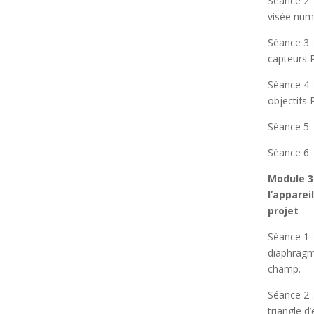
Séance 2 :
visée num
Séance 3 :
capteurs 
Séance 4 :
objectifs 
Séance 5 :
Séance 6 :
Module 3
l’apparei
projet
Séance 1 
diaphragm
champ.
Séance 2 
triangle d’