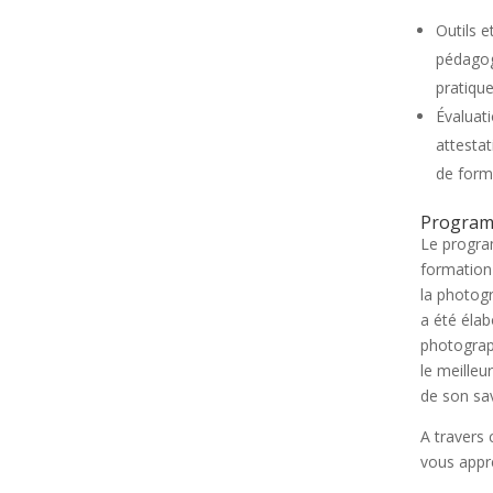
Outils e
pédagog
pratique
Évaluat
attestat
de form
Program
Le progra
formation
la photogr
a été élab
photograp
le meilleu
de son sav
A travers
vous appr