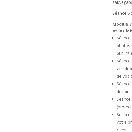
sauvegard
Séance 5 :
Module 7
et les lo
Séance 1
photos 
publics 
Séance 
vos droi
de vos 
Séance 3
devoirs
Séance 4
(protec
Séance 5
votre p
client.