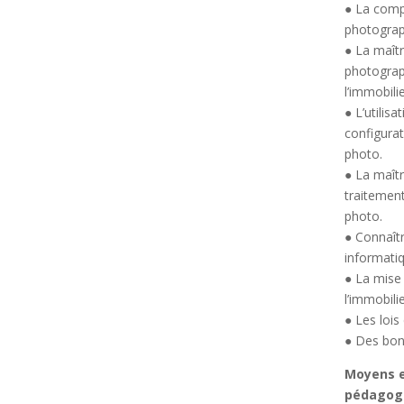
● La comp
photograp
● La maîtr
photograp
l’immobilie
● L’utilisa
configurat
photo.
● La maîtr
traitemen
photo.
● Connaîtr
informatiq
● La mise
l’immobili
● Les lois
● Des bon
Moyens 
pédagog